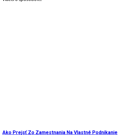
Ako Prejsť Zo Zamestnania Na Vlastné Podnikanie