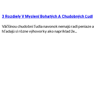
3 Rozdiely V Myslení Bohatých A Chudobných Ľudí
Väčšinou chudobní ľudia navonok nemajú radi peniaze a
hľadajú si rôzne výhovorky ako napríklad že...