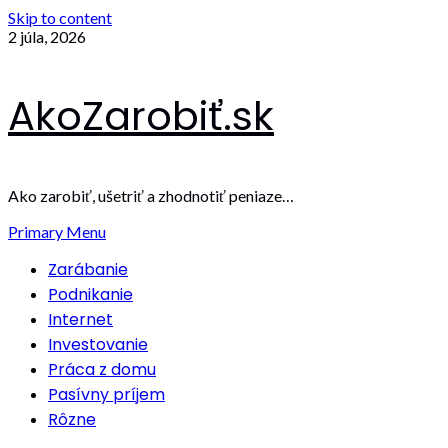
Skip to content
2 júla, 2026
AkoZarobiť.sk
Ako zarobiť, ušetriť a zhodnotiť peniaze…
Primary Menu
Zarábanie
Podnikanie
Internet
Investovanie
Práca z domu
Pasívny príjem
Rôzne