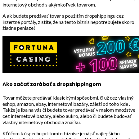
internetový obchod s akýmkoľvek tovarom.
A ak budete predávať tovar s použitím dropshippingu cez
inzertné portály, zistíte, že na tento biznis nepotrebujete skoro
žiadne peniaze!
Ako začať zarábať s dropshippingom
Tovar môžete predávať klasickými spôsobmi, či už cez vlastný
eshop, amazon, ebay, internetové bazáry, záleží od toho kde .
Takže je iba na vás či budete tovar predávať v malom množstve
cez internetové bazáry, alebo aukro, alebo či budete budovať
vlastný internetový obchod a značku.
Kľúčom k úspechu pri tomto biznise je nájsť najlepšieho