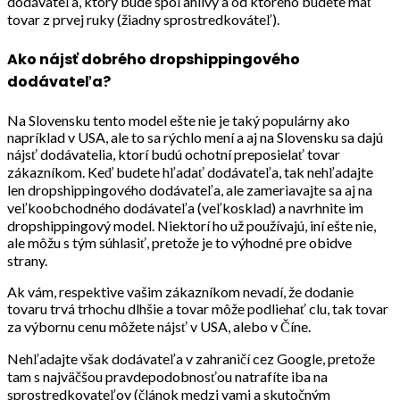
dodávateľa, ktorý bude spoľahlivý a od ktorého budete mať
tovar z prvej ruky (žiadny sprostredkováteľ).
Ako nájsť dobrého dropshippingového
dodávateľa?
Na Slovensku tento model ešte nie je taký populárny ako
napríklad v USA, ale to sa rýchlo mení a aj na Slovensku sa dajú
nájsť dodávatelia, ktorí budú ochotní preposielať tovar
zákazníkom. Keď budete hľadať dodávateľa, tak nehľadajte
len dropshippingového dodávateľa, ale zameriavajte sa aj na
veľkoobchodného dodávateľa (veľkosklad) a navrhnite im
dropshippingový model. Niektorí ho už používajú, iní ešte nie,
ale môžu s tým súhlasiť, pretože je to výhodné pre obidve
strany.
Ak vám, respektive vašim zákazníkom nevadí, že dodanie
tovaru trvá trhochu dlhšie a tovar môže podliehať clu, tak tovar
za výbornu cenu môžete nájsť v USA, alebo v Číne.
Nehľadajte však dodávateľa v zahraničí cez Google, pretože
tam s najväčšou pravdepodobnosťou natrafíte iba na
sprostredkovateľov (článok medzi vami a skutočným