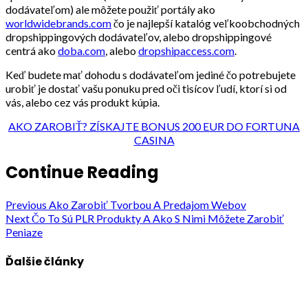
dodávateľom) ale môžete použiť portály ako
worldwidebrands.com
čo je najlepší katalóg veľkoobchodných
dropshippingových dodávateľov, alebo dropshippingové
centrá ako
doba.com
, alebo
dropshipaccess.com
.
Keď budete mať dohodu s dodávateľom jediné čo potrebujete
urobiť je dostať vašu ponuku pred oči tisícov ľudí, ktorí si od
vás, alebo cez vás produkt kúpia.
AKO ZAROBIŤ? ZÍSKAJTE BONUS 200 EUR DO FORTUNA
CASINA
Continue Reading
Previous
Ako Zarobiť Tvorbou A Predajom Webov
Next
Čo To Sú PLR Produkty A Ako S Nimi Môžete Zarobiť
Peniaze
Ďalšie články