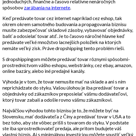
jednoduchých, finančne a časovo relatívne nenáročných
spôsobov
zarábania na internete
.
Keď predávate tovar cez internet napríklad cez eshop, tak
okrem okrem samotného budovania a propagovania biznisu
musíte zabezpečovať skladové zásoby, vybavovať objednávky,
baliť a odosielať tovar atď. Je to časovo náročné hlavne keď
predávate veľké množstvo lacnejších položiek na ktorých
nemáte veľký zisk. Práve dropshipping tento problém rieši.
S dropshippingom môžete predávať tovar rôznymi spôsobmi-
prostredníctvom vášho eshopu, webstránky, cez ebay, amazon,
online bazáry, alebo iné predajné kanály.
Výhoda je v tom, že tovar nemusíte mať na sklade a ani s ním
neprichádzate do styku. Vašou úlohou je iba predávať tovar a
objednávky od zákazníkov preposielať vášmu dodávateľovi,
ktorý tovar zabalí a odošle rovno vášmu zákazníkovi.
Najväčšou výhodou tohto biznisu je to, že môžete byť na
Slovensku, mať dodávateľa z Číny a predávať tovar v USA a to
bez toho, aby ste vôbec prišli s tovarom do styku. V podstate
ste iba sprostredkovateľ predaja, ale pritom budujete váš
vlastný biznis. Aj s minimálnou investíciou môžete spustiť veľký