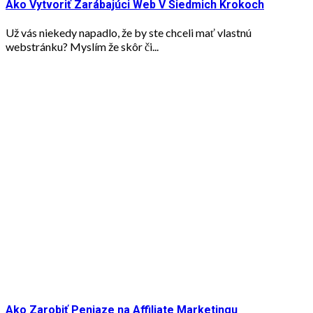
Ako Vytvoriť Zarábajúci Web V Siedmich Krokoch
Už vás niekedy napadlo, že by ste chceli mať vlastnú
webstránku? Myslím že skôr či...
Ako Zarobiť Peniaze na Affiliate Marketingu