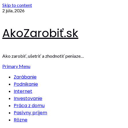
Skip to content
2 júla, 2026
AkoZarobiť.sk
Ako zarobiť, ušetriť a zhodnotiť peniaze…
Primary Menu
Zarábanie
Podnikanie
Internet
Investovanie
Práca z domu
Pasívny príjem
Rôzne