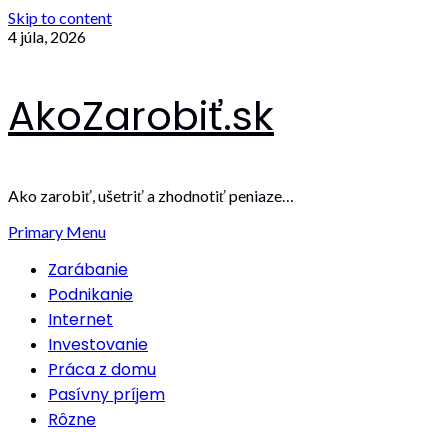
Skip to content
4 júla, 2026
AkoZarobiť.sk
Ako zarobiť, ušetriť a zhodnotiť peniaze…
Primary Menu
Zarábanie
Podnikanie
Internet
Investovanie
Práca z domu
Pasívny príjem
Rôzne